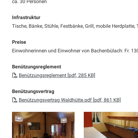
ca. 30 Personen
Infrastruktur
Tische, Bänke, Stühle, Festbänke, Grill, mobile Herdplatte, 
Preise
Einwohnerinnen und Einwohner von Bachenbülach: Fr. 130
Benützungsreglement
Benützungsreglement [pdf, 285 KB]
Benützungsvertrag
Benützungsvertrag Waldhütte.pdf [pdf, 861 KB]