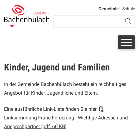
Navigieren bei der Schule Bac
SCHNELLNAVIGATION
WEITERE AU
Gemeinde
Schule
Suchbegriff
Suche 
Kinder, Jugend und Familien
In der Gemeinde Bachenbülach besteht ein reichhaltiges
Angebot für Kinder, Jugendliche und Eltern.
Eine ausführliche Link-Liste finden Sie hier:
Linksammlung Frühe Förderung - Wichtige Adressen und
Ansprechpartner [pdf, 60 KB]