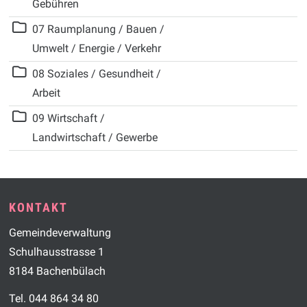
Gebühren
Ebene 1:
Ordnerinhalt herunterlad
07 Raumplanung / Bauen /
Umwelt / Energie / Verkehr
Ebene 1:
Ordnerinhalt herunterlad
08 Soziales / Gesundheit /
Arbeit
Ebene 1:
Ordnerinhalt herunterlad
09 Wirtschaft /
Landwirtschaft / Gewerbe
Footer
KONTAKT
Gemeindeverwaltung
Schulhausstrasse 1
8184 Bachenbülach
Tel. 044 864 34 80