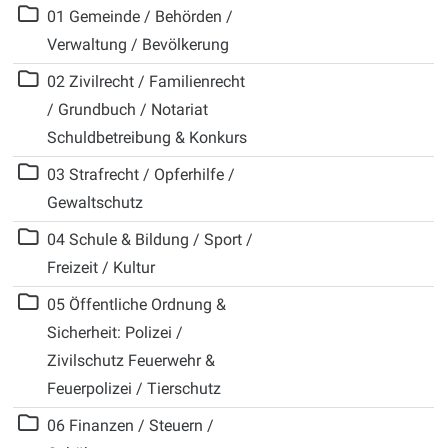
Ebene 1:
Ordnerinhalt herunterlad
01 Gemeinde / Behörden /
Verwaltung / Bevölkerung
Ebene 1:
Ordnerinhalt herunterlad
02 Zivilrecht / Familienrecht
/ Grundbuch / Notariat
Schuldbetreibung & Konkurs
Ebene 1:
Ordnerinhalt herunterlad
03 Strafrecht / Opferhilfe /
Gewaltschutz
Ebene 1:
Ordnerinhalt herunterlad
04 Schule & Bildung / Sport /
Freizeit / Kultur
Ebene 1:
Ordnerinhalt herunterlad
05 Öffentliche Ordnung &
Sicherheit: Polizei /
Zivilschutz Feuerwehr &
Feuerpolizei / Tierschutz
Ebene 1:
Ordnerinhalt herunterlad
06 Finanzen / Steuern /