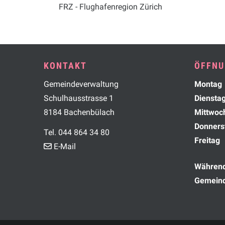
FRZ - Flughafenregion Zürich
Footer
KONTAKT
ÖFFNU
Wochen
Gemeindeverwaltung
Mo
ntag
Schulhausstrasse 1
Di
ensta
8184 Bachenbülach
Mi
ttwoc
Do
nners
Tel. 044 864 34 80
Fr
eitag
E-Mail
Während 
Gemeind