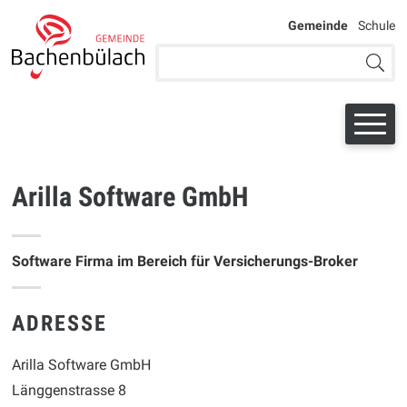
Navigieren bei der Schule Bac
SCHNELLNAVIGATION
WEITERE AU
Gemeinde
Schule
Suchbegriff
Suche 
Arilla Software GmbH
Software Firma im Bereich für Versicherungs-Broker
ADRESSE
Arilla Software GmbH
Länggenstrasse 8