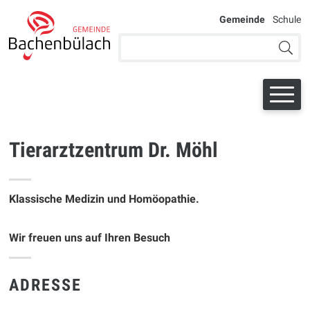
Navigieren bei der Schule Bac
SCHNELLNAVIGATION
WEITERE AU
Gemeinde
Schule
Suchbegriff
Suche 
Tierarztzentrum Dr. Möhl
Klassische Medizin und Homöopathie.
Wir freuen uns auf Ihren Besuch
ADRESSE