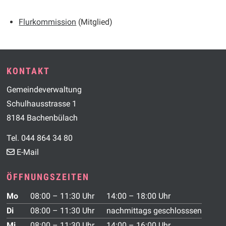
Flurkommission
(Mitglied)
Footer
KONTAKT
Gemeindeverwaltung
Schulhausstrasse 1
8184 Bachenbülach
Tel. 044 864 34 80
E-Mail
ÖFFNUNGSZEITEN
Wochentag
Vormittag
Nachmittag
Mo
08:00 – 11:30 Uhr
14:00 – 18:00 Uhr
Di
08:00 – 11:30 Uhr
nachmittags geschlosssen
Mi
08:00 – 11:30 Uhr
14:00 – 16:00 Uhr