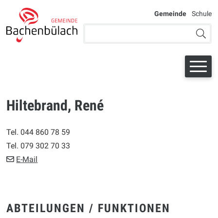
Navigieren bei der Schule Bac
SCHNELLNAVIGATION
WEITERE AU
Gemeinde
Schule
Suchbegriff
Suche 
Hiltebrand, René
Tel.
044 860 78 59
Tel.
079 302 70 33
E-Mail
ABTEILUNGEN / FUNKTIONEN