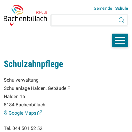
Navigieren bei der Schule Bac
SCHNELLNAVIGATION
WEITERE AU
Gemeinde
Schule
Suchbegriff
Suche 
Schulzahnpflege
ADRESSE
Schulverwaltung
Schulanlage Halden, Gebäude F
Halden 16
8184 Bachenbülach
Google Maps
Tel.
044 501 52 52