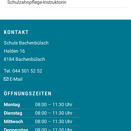
Schulzahnpflege-Instruktorin
Footer
KONTAKT
Schule Bachenbülach
Halden 16
8184 Bachenbülach
Tel. 044 501 52 52
E-Mail
ÖFFNUNGSZEITEN
Wochentag
Vormittag
Nachmittag
Montag
08:00 – 11:30 Uhr
Dienstag
08:00 – 11:30 Uhr
Mittwoch
08:00 – 11:30 Uhr
Donnerstag
08:00 – 11:30 Uhr